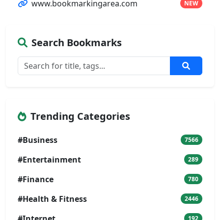
www.bookmarkingarea.com
NEW
Search Bookmarks
Trending Categories
#Business
7566
#Entertainment
289
#Finance
780
#Health & Fitness
2446
#Internet
192