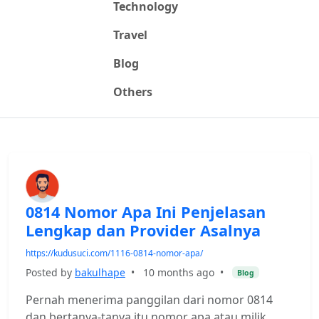
Technology
Travel
Blog
Others
0814 Nomor Apa Ini Penjelasan
Lengkap dan Provider Asalnya
https://kudusuci.com/1116-0814-nomor-apa/
Posted by
bakulhape
•
10 months ago
•
Blog
Pernah menerima panggilan dari nomor 0814
dan bertanya-tanya itu nomor apa atau milik