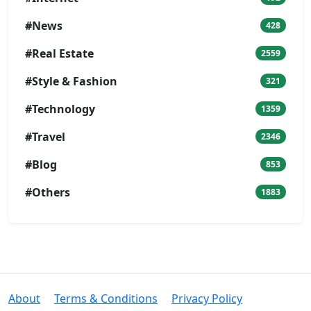
#News
428
#Real Estate
2559
#Style & Fashion
321
#Technology
1359
#Travel
2346
#Blog
853
#Others
1883
About
Terms & Conditions
Privacy Policy