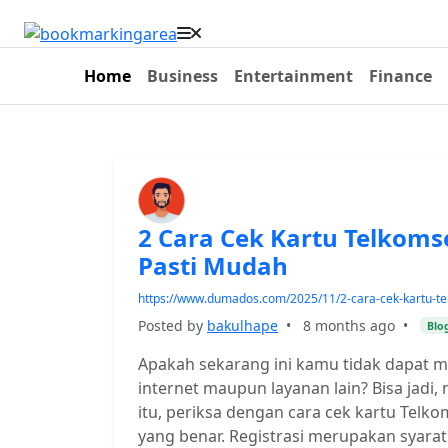
Home
Business
Entertainment
Finance
2 Cara Cek Kartu Telkoms
Pasti Mudah
https://www.dumados.com/2025/11/2-cara-cek-kartu-te
Posted by
bakulhape
•
8 months ago
•
Blo
Apakah sekarang ini kamu tidak dapat 
internet maupun layanan lain? Bisa jadi,
itu, periksa dengan cara cek kartu Telk
yang benar. Registrasi merupakan syar