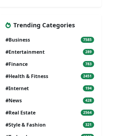
Trending Categories
#Business
7585
#Entertainment
289
#Finance
783
#Health & Fitness
2451
#Internet
194
#News
428
#Real Estate
2564
#Style & Fashion
321