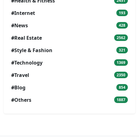
#Health & Fitness
2451
#Internet
193
#News
428
#Real Estate
2562
#Style & Fashion
321
#Technology
1369
#Travel
2350
#Blog
854
#Others
1887