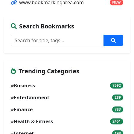
www.bookmarkingarea.com
NEW
Search Bookmarks
Trending Categories
#Business
7592
#Entertainment
289
#Finance
783
#Health & Fitness
2451
#Internet
198