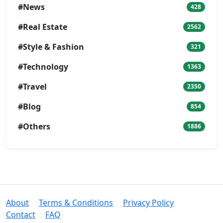
#News
428
#Real Estate
2562
#Style & Fashion
321
#Technology
1363
#Travel
2350
#Blog
854
#Others
1886
About
Terms & Conditions
Privacy Policy
Contact
FAQ