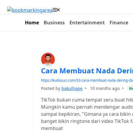
Home
Business
Entertainment
Finance
Cara Membuat Nada Derin
https://kudusuci.com/33-cara-membuat-nada-dering-dari
Posted by
bakulhape
•
10 months ago
•
Bl
TikTok bukan cuma tempat seru buat hibu
Mungkin kamu pernah mendengar audio l
sampai kepikiran, "Gimana ya cara bikin 
banget bikin ringtone dari video TikTok 
membuat