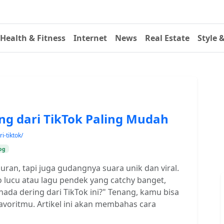
Health & Fitness
Internet
News
Real Estate
Style 
g dari TikTok Paling Mudah
-tiktok/
og
ran, tapi juga gudangnya suara unik dan viral.
ucu atau lagu pendek yang catchy banget,
nada dering dari TikTok ini?" Tenang, kamu bisa
favoritmu. Artikel ini akan membahas cara