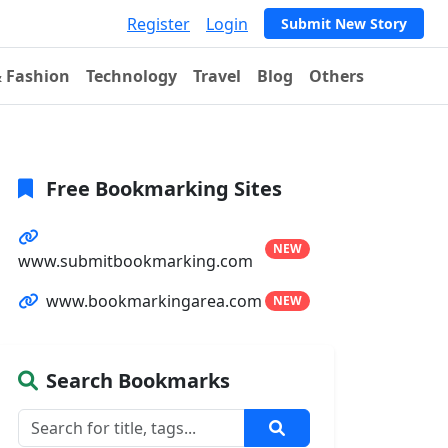
Register
Login
Submit New Story
& Fashion
Technology
Travel
Blog
Others
Free Bookmarking Sites
NEW
www.submitbookmarking.com
www.bookmarkingarea.com
NEW
Search Bookmarks