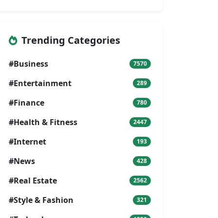
Trending Categories
#Business
7570
#Entertainment
289
#Finance
780
#Health & Fitness
2447
#Internet
193
#News
428
#Real Estate
2562
#Style & Fashion
321