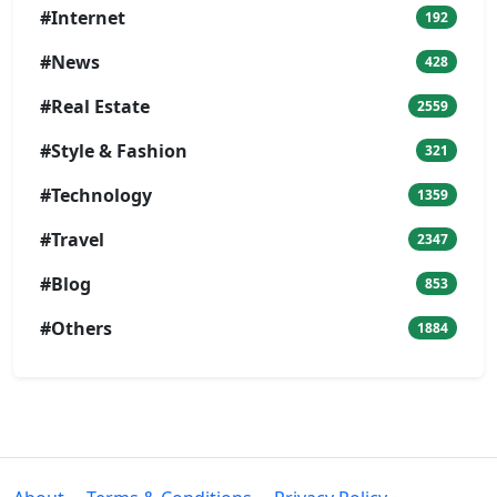
#Internet
192
#News
428
#Real Estate
2559
#Style & Fashion
321
#Technology
1359
#Travel
2347
#Blog
853
#Others
1884