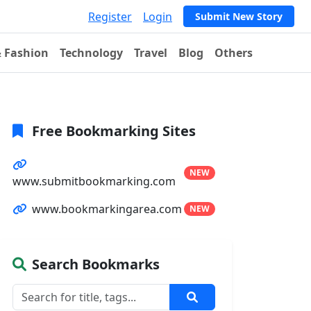
Register
Login
Submit New Story
& Fashion
Technology
Travel
Blog
Others
Free Bookmarking Sites
NEW
www.submitbookmarking.com
www.bookmarkingarea.com
NEW
Search Bookmarks