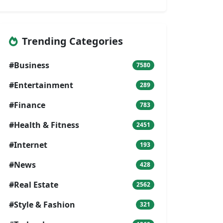
Trending Categories
#Business
7580
#Entertainment
289
#Finance
783
#Health & Fitness
2451
#Internet
193
#News
428
#Real Estate
2562
#Style & Fashion
321