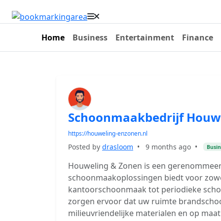
Home
Business
Entertainment
Finance
Schoonmaakbedrijf Houwel
https://houweling-enzonen.nl
Posted by
drasloom
•
9 months ago
•
Busin
Houweling & Zonen is een gerenommeer
schoonmaakoplossingen biedt voor zowel 
kantoorschoonmaak tot periodieke scho
zorgen ervoor dat uw ruimte brandschoo
milieuvriendelijke materialen en op ma