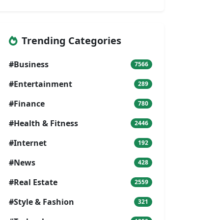
Trending Categories
#Business
7566
#Entertainment
289
#Finance
780
#Health & Fitness
2446
#Internet
192
#News
428
#Real Estate
2559
#Style & Fashion
321