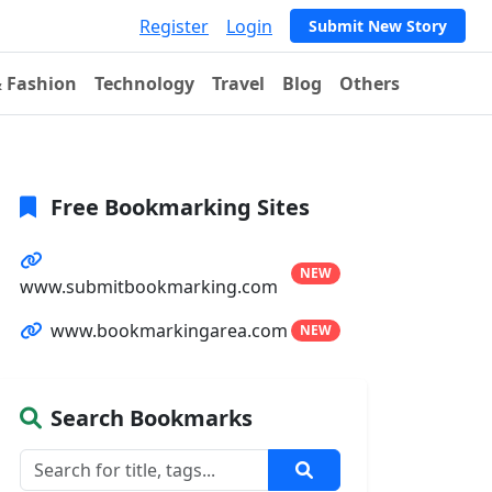
Register
Login
Submit New Story
& Fashion
Technology
Travel
Blog
Others
Free Bookmarking Sites
NEW
www.submitbookmarking.com
www.bookmarkingarea.com
NEW
Search Bookmarks