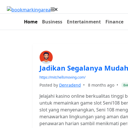
Home
Business
Entertainment
Finance
Jadikan Segalanya Mudah
https://mitchellsmoving.com/
Posted by
Denradend
•
8 months ago
•
En
Jelajahi kasino online berkualitas tinggi
untuk memainkan game slot Seni108 ber
slot yang menyenangkan, Seni 108 men
menawarkan lingkungan yang aman dan 
penawaran harian sambil menikmati per