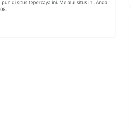
 di situs tepercaya ini. Melalui situs ini, Anda
08.