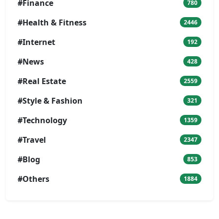
#Finance
780
#Health & Fitness
2446
#Internet
192
#News
428
#Real Estate
2559
#Style & Fashion
321
#Technology
1359
#Travel
2347
#Blog
853
#Others
1884