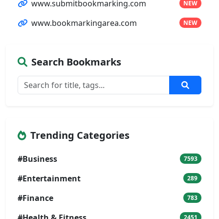
www.submitbookmarking.com
NEW
www.bookmarkingarea.com
NEW
Search Bookmarks
Trending Categories
#Business
7593
#Entertainment
289
#Finance
783
#Health & Fitness
2451