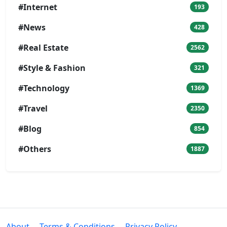
#Internet
193
#News
428
#Real Estate
2562
#Style & Fashion
321
#Technology
1369
#Travel
2350
#Blog
854
#Others
1887
About
Terms & Conditions
Privacy Policy