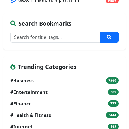
www.bookmarkingarea.com
NEW
Search Bookmarks
Trending Categories
#Business
7560
#Entertainment
289
#Finance
777
#Health & Fitness
2444
#Internet
192