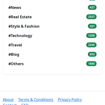
#News
427
#Real Estate
2557
#Style & Fashion
321
#Technology
1358
#Travel
2345
#Blog
853
#Others
1880
About
Terms & Conditions
Privacy Policy