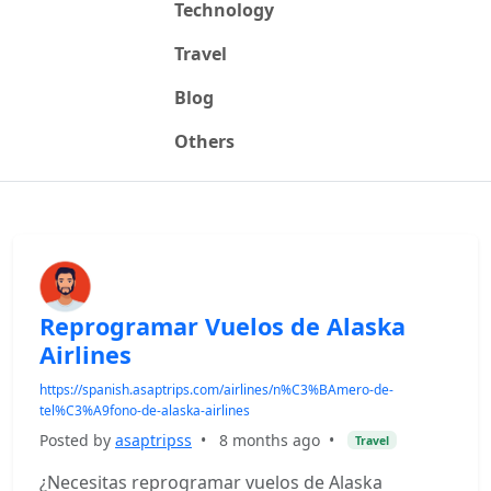
Technology
Travel
Blog
Others
Reprogramar Vuelos de Alaska
Airlines
https://spanish.asaptrips.com/airlines/n%C3%BAmero-de-
tel%C3%A9fono-de-alaska-airlines
Posted by
asaptripss
•
8 months ago
•
Travel
¿Necesitas reprogramar vuelos de Alaska