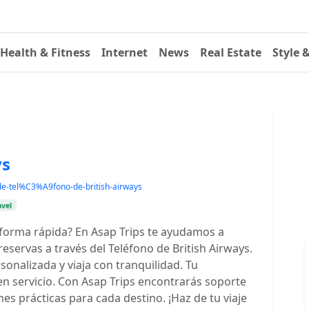
Health & Fitness
Internet
News
Real Estate
Style 
ys
de-tel%C3%A9fono-de-british-airways
avel
 forma rápida? En Asap Trips te ayudamos a
eservas a través del Teléfono de British Airways.
onalizada y viaja con tranquilidad. Tu
en servicio. Con Asap Trips encontrarás soporte
nes prácticas para cada destino. ¡Haz de tu viaje